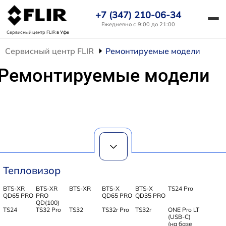
+7 (347) 210-06-34
Ежедневно с 9:00 до 21:00
Сервисный центр FLIR
в Уфе
Сервисный центр FLIR
Ремонтируемые модели
Ремонтируемые модели
Тепловизор
BTS-XR
BTS-XR
BTS-XR
BTS-X
BTS-X
TS24 Pro
QD65 PRO
PRO
QD65 PRO
QD35 PRO
QD(100)
TS24
TS32 Pro
TS32
TS32r Pro
TS32r
ONE Pro LT
(USB-C)
(на базе