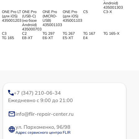
Android)
435001303
ONE Pro LT
ONE Pro
ONE Pro
ONE Pro
С5
С3-Х
(для iOS)
(USB-C)
(MICRO-
(для iOS)
435001203
(на базе
USB)
435001103
Android)
435001103
435000703
С3
C2
TG 297
TG 267
TG 167
TG 165-X
TG 165
E8-XT
E6-XT
E5-XT
E4
+7 (347) 210-06-34
Ежедневно с 9:00 до 21:00
info@flir-repair-center.ru
ул. Пархоменко, 96/98
Адрес сервисного центра FLIR